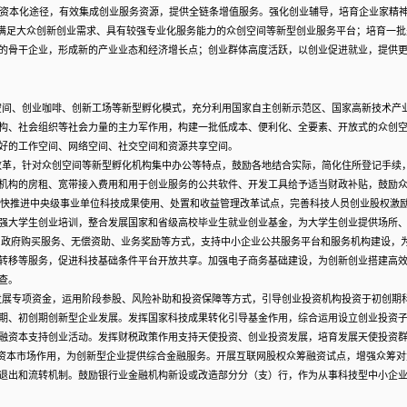
资本化途径，有效集成创业服务资源，提供全链条增值服务。强化创业辅导，培育企业家精
满足大众创新创业需求、具有较强专业化服务能力的众创空间等新型创业服务平台；培育一批
的骨干企业，形成新的产业业态和经济增长点；创业群体高度活跃，以创业促进就业，提供
空间、创业咖啡、创新工场等新型孵化模式，充分利用国家自主创新示范区、国家高新技术产
构、社会组织等社会力量的主力军作用，构建一批低成本、便利化、全要素、开放式的众创
好的工作空间、网络空间、社交空间和资源共享空间。
改革，针对众创空间等新型孵化机构集中办公等特点，鼓励各地结合实际，简化住所登记手续
机构的房租、宽带接入费用和用于创业服务的公共软件、开发工具给予适当财政补贴，鼓励
快推进中央级事业单位科技成果使用、处置和收益管理改革试点，完善科技人员创业股权激
强大学生创业培训，整合发展国家和省级高校毕业生就业创业基金，为大学生创业提供场所
用政府购买服务、无偿资助、业务奖励等方式，支持中小企业公共服务平台和服务机构建设，
转移等服务，促进科技基础条件平台开放共享。加强电子商务基础建设，为创新创业搭建高
查。
发展专项资金，运用阶段参股、风险补助和投资保障等方式，引导创业投资机构投资于初创期
期、初创期创新型企业发展。发挥国家科技成果转化引导基金作用，综合运用设立创业投资
融资本支持创业活动。发挥财税政策作用支持天使投资、创业投资发展，培育发展天使投资
资本市场作用，为创新型企业提供综合金融服务。开展互联网股权众筹融资试点，增强众筹对
退出和流转机制。鼓励银行业金融机构新设或改造部分分（支）行，作为从事科技型中小企