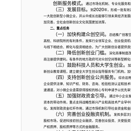
创新服务模式。
通过市场化机制、专业化服务和
2020
（三）发展目标。
到
年，形成一批有效
一大批创新型小微企业，并从中成长出能够引领未来经济发展
加完善，全社会创新创业文化氛围更加浓厚。
二、重点任务
（一）加快构建众创空间。
总结推广创客
高校、科研院所的有利条件，发挥行业领军企业、创业投资机
与线下相结合、孵化与投资相结合，为广大创新创业者提供良
（二）降低创新创业门槛。
深化商事制度
商注册提供便利。有条件的地方政府可对众创空间等新型孵化
（三）鼓励科技人员和大学生创业。
加
新创业教育课程，建立健全大学生创业指导服务专门机构，加
（四）支持创新创业公共服务。
综合运
企业提供法律、知识产权、财务、咨询、检验检测认证和技术
速通道，对小微企业亟需获得授权的核心专利申请予以优先审
（五）加强财政资金引导。
通过中小企业
资本的带动作用，重点支持战略性新兴产业和高技术产业早中
化。发挥财政资金杠杆作用，通过市场机制引导社会资金和金
（六）完善创业投融资机制。
发挥多层次
股权市场，促进科技初创企业融资，完善创业投资、天使投资
产权质押、股权质押等方式的金融服务。