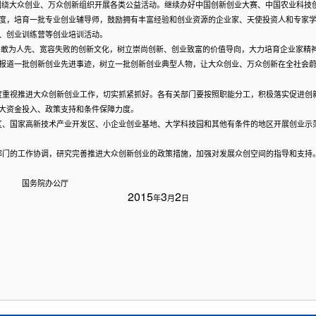
围绕大众创业、万众创新组织开展各类公益活动。继续办好中国创新创业大赛、中国农业科技
度，培育一批专业创业辅导师，鼓励拥有丰富经验和创业资源的企业家、天使投资人和专家
、创业训练营等创业培训活动。
导敢为人先、宽容失败的创新文化，树立崇尚创新、创业致富的价值导向，大力培育企业家精
报道一批创新创业先进事迹，树立一批创新创业典型人物，让大众创业、万众创新在全社会
度重视推进大众创新创业工作，切实抓紧抓好。各有关部门要按照职能分工，积极落实促进创
大资金投入、政策支持和条件保障力度。
区、国家高新技术产业开发区、小企业创业基地、大学科技园和其他有条件的地区开展创业示
部门的工作协调，研究完善推进大众创新创业的政策措施，加强对发展众创空间的指导和支持
公厅
2015
3
2
年
月
日